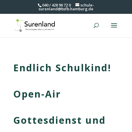
040 / 428 96 72 0
schule-
surenland@bsfb.hamburg.de
Endlich Schulkind!
Open-Air
Gottesdienst und