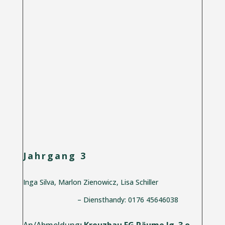
Jahrgang 3
Inga Silva, Marlon Zienowicz, Lisa Schiller
– Diensthandy: 0176 45646038
An/Abmeldung
: Kreuzbau EG Räume Jg. 3 o.