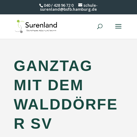
040 / 428 96 72 0
schule-
surenland@bsfb.hamburg.de
GANZTAG
MIT DEM
WALDDÖRFE
R SV