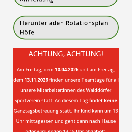
Herunterladen Rotationsplan
Höfe
ACHTUNG, ACHTUNG!
Am Freitag, dem
10.04.2026
und am Freitag,
dem
13.11.2026
finden unsere Teamtage für all
unsere Mitarbeiter:innen des Walddörfer
Sportverein statt. An diesem Tag findet
keine
Ganztagsbetreuung statt. Ihr Kind kann um 13
Uhr mittagessen und geht dann nach Hause
oder wird gegen 13.15 Uhr abgeholt.