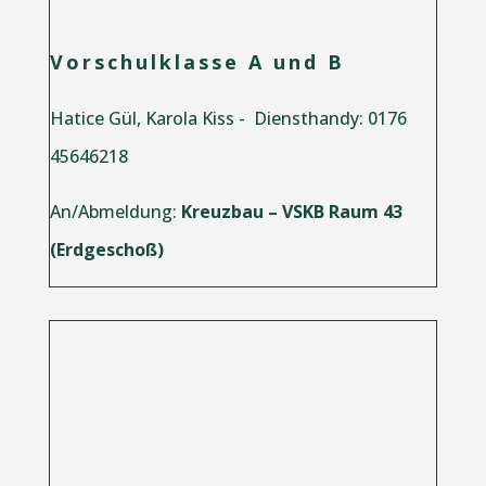
Vorschulklasse A und B
Hatice Gül, Karola Kiss -
Diensthandy: 0176
45646218
An/Abmeldung:
Kreuzbau – VSKB Raum 43
(Erdgeschoß)