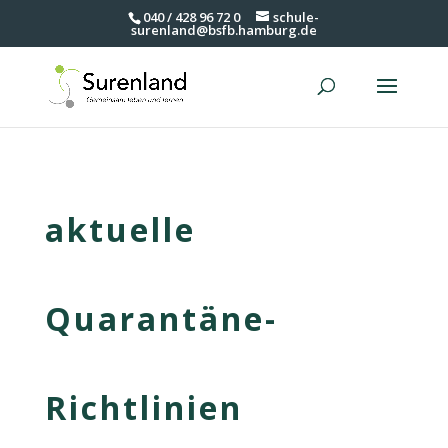
040 / 428 96 72 0
schule-
surenland@bsfb.hamburg.de
aktuelle
Quarantäne-
Richtlinien