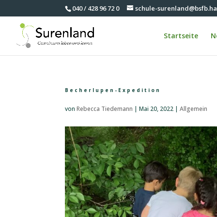
040 / 428 96 72 0
schule-surenland@bsfb.h
Startseite
N
Becherlupen-Expedition
von
Rebecca Tiedemann
|
Mai 20, 2022
|
Allgemein