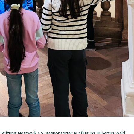
 Stiftung Nestwerk e.V. gesponsorter Ausflug ins Hubertus Wald