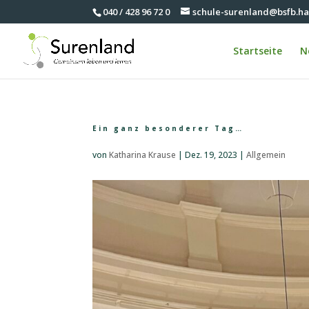
040 / 428 96 72 0
schule-surenland@bsfb.h
Startseite
N
Ein ganz besonderer Tag…
von
Katharina Krause
|
Dez. 19, 2023
|
Allgemein