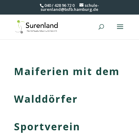
040 / 428 96 72 0
schule-
surenland@bsfb.hamburg.de
Maiferien mit dem
Walddörfer
Sportverein