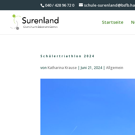
040 / 428 96 72 0
schule-surenland@bsfb.h
Startseite
N
Schülertriathlon 2024
von
Katharina Krause
|
Juni 21, 2024
|
Allgemein